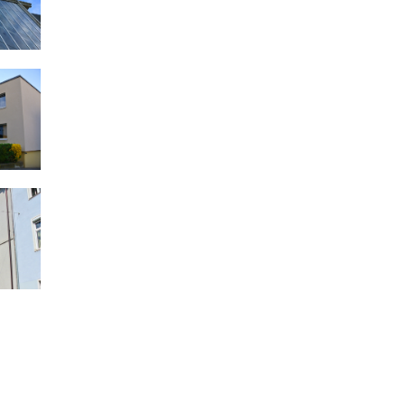
7-39
4A
23 &
6