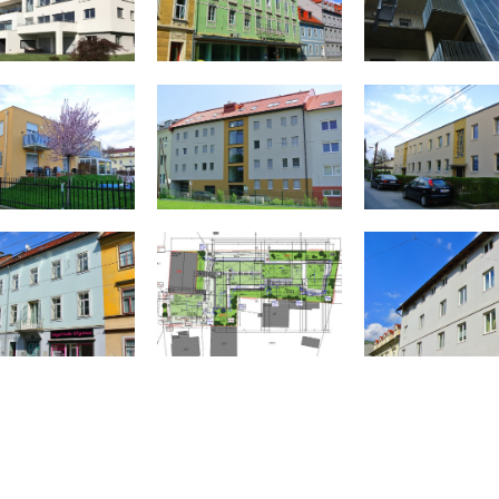
STERWIESGASSE 34
KASTELLFELDGASSE 15
WARTINGERGASSE 3
LIEBENAUER
BREITENWEG 9
WICKENBURGGASSE 30-32
HAUPSTRASSE 21
PAUL KELLER GASSE 
HAUFGASSE 8
NEUGASSE 1A
23 A
ST. PETER HAUPTSTRASSE 6
KÖRÖSISTRASSE 8
GRÜNE GASSE 3
9